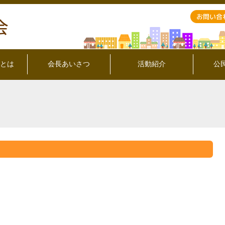
とは
会長あいさつ
活動紹介
公