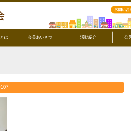
とは
会長あいさつ
活動紹介
公
107