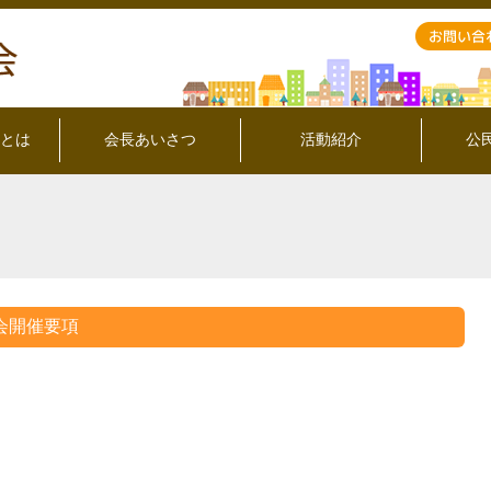
とは
会長あいさつ
活動紹介
公
会開催要項