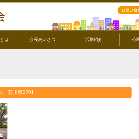
とは
会長あいさつ
活動紹介
公
展、石川県0201