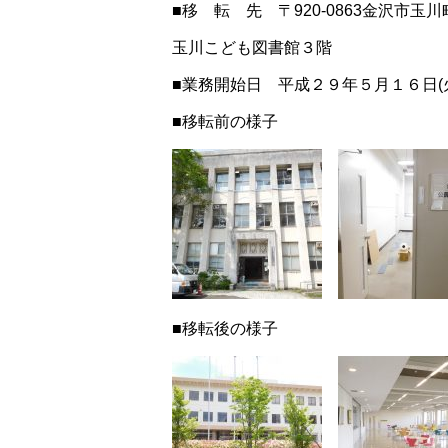
■移 転 先 〒920-0863金沢市玉
玉川こども図書館３階
■業務開始日 平成２９年５月１６日(
■移転前の様子
■移転後の様子