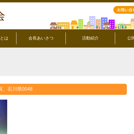
とは
会長あいさつ
活動紹介
公
展、石川県0048