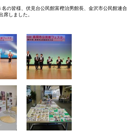
４名の皆様、伏見台公民館富樫治男館長、金沢市公民館連合
出席しました。