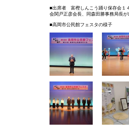
■出席者 富樫しんこう踊り保存会１
会関戸正彦会長、同森田勝事務局長が
■高岡市公民館フェスタの様子