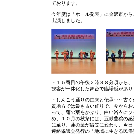
ております。
今年度は「ホール発表」に金沢市から
出演しました。
・１５番目の午後２時３８分頃から、
観客が一体化した舞台で臨場感があり
・しんこう踊りの由来と伝承‥‥古く
賀地方では最も古い踊りで、今からお
って、蓮の葉をかぶり、白い浴衣にソ
め、１０月の秋祭には、五穀豊穣の感
に至り、蓮の葉が編笠に変わり、今日
連絡協議会発行の「地域に生きる民俗