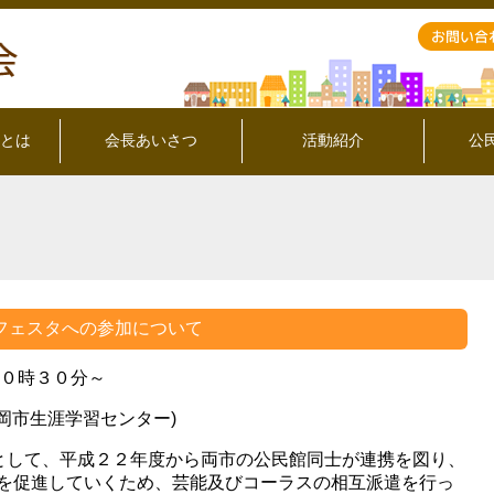
とは
会長あいさつ
活動紹介
公
ェスタへの参加について
後０時３０分～
岡市生涯学習センター)
として、平成２２年度から両市の公民館同士が連携を図り、
を促進していくため、芸能及びコーラスの相互派遣を行っ