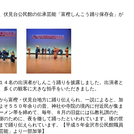
、伏見台公民館の伝承芸能「富樫しんこう踊り保存会」が
１４名の出演者がしんこう踊りを披露しました。出演者と
、多くの観客に大きな拍手をいただきました。
から富樫・伏見台地方に踊り伝えられ、一説によると、加
よそ５５０年余りの昔、神社や寺院の境内に付近民が集ま
ーメン帯を締めて、毎年、８月の旧盆には仏教礼讃のた
謝のために、夜を徹して踊ったといわれています。後の世
まで踊り伝えられています。【平成５年金沢市公民館職員
芸能」より一部加筆】