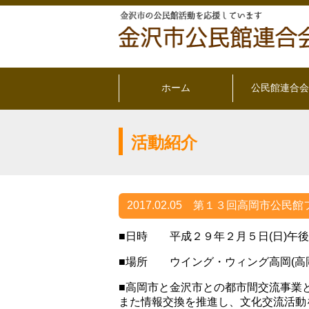
ホーム
公民館連合会
活動紹介
2017.02.05
第１３回高岡市公民館フ
■日時 平成２９年２月５日(日)午
■場所 ウイング・ウィング高岡(高
■高岡市と金沢市との都市間交流事業
また情報交換を推進し、文化交流活動