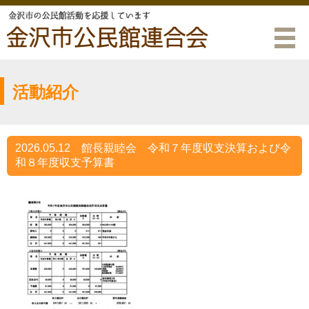
活動紹介
2026.05.12
館長親睦会 令和７年度収支決算および令
和８年度収支予算書