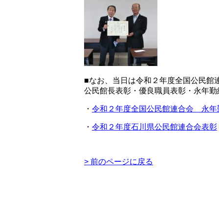
■なお、当日は令和２年度全国公民館
公民館長表彰・優良職員表彰・永年勤
・
令和２年度全国公民館連合会 永年
・
令和２年度石川県公民館連合会表彰
> 前のページに戻る