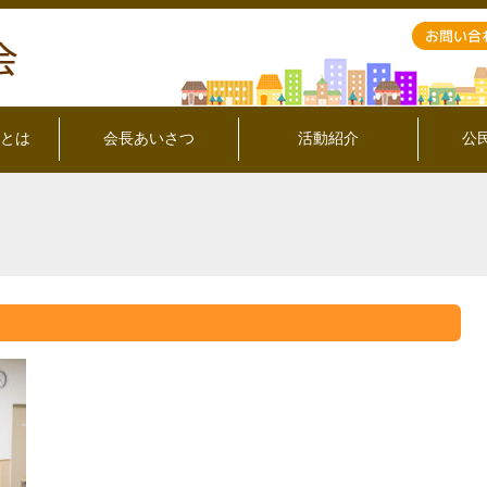
とは
会長あいさつ
活動紹介
公